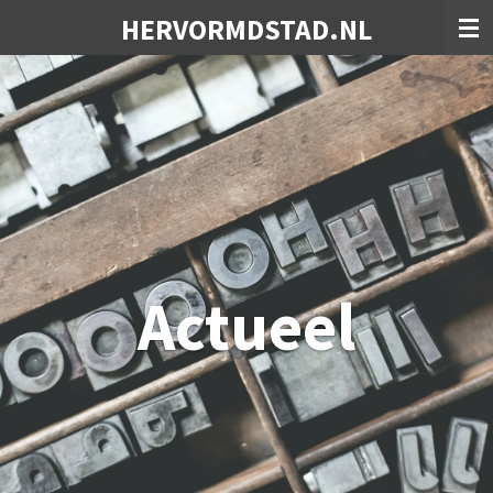
Ga
HERVORMDSTAD.NL
direct
naar
de
hoofdinhoud
Actueel